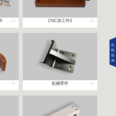
件
CNC加工件3
在
线
咨
询
机械零件