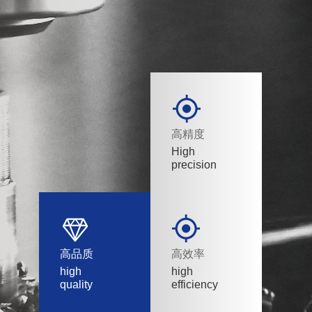
高精度
High
precision
高品质
高效率
high
high
quality
efficiency