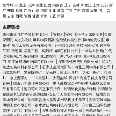
推荐城市:
北京
天津
河北
山西
内蒙古
辽宁
吉林
黑龙江
上海
江苏
浙
江
安徽
福建
江西
山东
河南
湖北
湖南
广东
广西
海南
重庆
四川
贵
州
云南
西藏
陕西
甘肃
青海
宁夏
新疆
友情链接:
惠州市众邦广告策划有限公司
|
安检机|安检门|手持金属探测器|金属
探测门|X光安检机|爆炸物探测器|危险液体检查仪|异物检测仪|防爆
罐-广东兵工安检设备有限公司
|
苏州顺金净化科技有限公司_风淋室
厂家_传递窗_净化工程
|
富阳精力阀门有限公司
|
中旭达自控阀门_气
动程控阀_气动程控阀厂家_程控阀厂家_气动球阀厂家-中旭达自控阀
门-浙江展旭德自控阀门有限公司
|
深圳市佛光照明有限公司
|
武汉利
荣达包装材料有限公司
|
石家庄皇明太阳能
|
河北三州物流有限公司
|
LED草坪灯，发光圆球灯，发光球，喷水玩具灯，防水小夜灯，泳池
灯，水上漂浮灯，LED景观灯，太阳能球-深圳市海粒子科技有限公司
官网
|
临沂万力置业有限公司
|
重庆高格家居-首页-重庆高格家居用
品有限公司
|
海口琼山区垒唯百货店
|
玻璃钢化粪池缠绕机|玻璃钢储
罐缠绕机|玻璃钢管道缠绕机-安丘市天鼎玻璃钢有限公司
|
杭州灯具
市场有限公司
|
池州市贵池区脉客多网络科技工作室
|
深圳万城国际
照明工程有限公司
|
衡水辉任网络科技有限公司
|
东方巨匠国际品牌
管理（北京）有限公司
|
深圳马普斯技术有限公司
|
合肥鼎鼎企业运
营管理有限公司
|
呈贡区知星云信息技术工作室
|
郑州锅炉股份有限