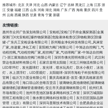
推荐城市:
北京
天津
河北
山西
内蒙古
辽宁
吉林
黑龙江
上海
江苏
浙
江
安徽
福建
江西
山东
河南
湖北
湖南
广东
广西
海南
重庆
四川
贵
州
云南
西藏
陕西
甘肃
青海
宁夏
新疆
友情链接:
惠州市众邦广告策划有限公司
|
安检机|安检门|手持金属探测器|金属
探测门|X光安检机|爆炸物探测器|危险液体检查仪|异物检测仪|防爆
罐-广东兵工安检设备有限公司
|
苏州顺金净化科技有限公司_风淋室
厂家_传递窗_净化工程
|
富阳精力阀门有限公司
|
中旭达自控阀门_气
动程控阀_气动程控阀厂家_程控阀厂家_气动球阀厂家-中旭达自控阀
门-浙江展旭德自控阀门有限公司
|
深圳市佛光照明有限公司
|
武汉利
荣达包装材料有限公司
|
石家庄皇明太阳能
|
河北三州物流有限公司
|
LED草坪灯，发光圆球灯，发光球，喷水玩具灯，防水小夜灯，泳池
灯，水上漂浮灯，LED景观灯，太阳能球-深圳市海粒子科技有限公司
官网
|
临沂万力置业有限公司
|
重庆高格家居-首页-重庆高格家居用
品有限公司
|
海口琼山区垒唯百货店
|
玻璃钢化粪池缠绕机|玻璃钢储
罐缠绕机|玻璃钢管道缠绕机-安丘市天鼎玻璃钢有限公司
|
杭州灯具
市场有限公司
|
池州市贵池区脉客多网络科技工作室
|
深圳万城国际
照明工程有限公司
|
衡水辉任网络科技有限公司
|
东方巨匠国际品牌
管理（北京）有限公司
|
深圳马普斯技术有限公司
|
合肥鼎鼎企业运
营管理有限公司
|
呈贡区知星云信息技术工作室
|
郑州锅炉股份有限