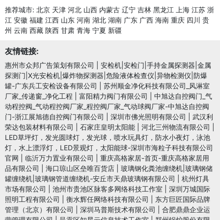
推荐城市:
北京
天津
河北
山西
内蒙古
辽宁
吉林
黑龙江
上海
江苏
浙
江
安徽
福建
江西
山东
河南
湖北
湖南
广东
广西
海南
重庆
四川
贵
州
云南
西藏
陕西
甘肃
青海
宁夏
新疆
友情链接:
惠州市众邦广告策划有限公司
|
安检机|安检门|手持金属探测器|金属
探测门|X光安检机|爆炸物探测器|危险液体检查仪|异物检测仪|防爆
罐-广东兵工安检设备有限公司
|
苏州顺金净化科技有限公司_风淋室
厂家_传递窗_净化工程
|
富阳精力阀门有限公司
|
中旭达自控阀门_气
动程控阀_气动程控阀厂家_程控阀厂家_气动球阀厂家-中旭达自控阀
门-浙江展旭德自控阀门有限公司
|
深圳市佛光照明有限公司
|
武汉利
荣达包装材料有限公司
|
石家庄皇明太阳能
|
河北三州物流有限公司
|
LED草坪灯，发光圆球灯，发光球，喷水玩具灯，防水小夜灯，泳池
灯，水上漂浮灯，LED景观灯，太阳能球-深圳市海粒子科技有限公司
官网
|
临沂万力置业有限公司
|
重庆高格家居-首页-重庆高格家居用
品有限公司
|
海口琼山区垒唯百货店
|
玻璃钢化粪池缠绕机|玻璃钢储
罐缠绕机|玻璃钢管道缠绕机-安丘市天鼎玻璃钢有限公司
|
杭州灯具
市场有限公司
|
池州市贵池区脉客多网络科技工作室
|
深圳万城国际
照明工程有限公司
|
衡水辉任网络科技有限公司
|
东方巨匠国际品牌
管理（北京）有限公司
|
深圳马普斯技术有限公司
|
合肥鼎鼎企业运
营管理有限公司
|
呈贡区知星云信息技术工作室
|
郑州锅炉股份有限