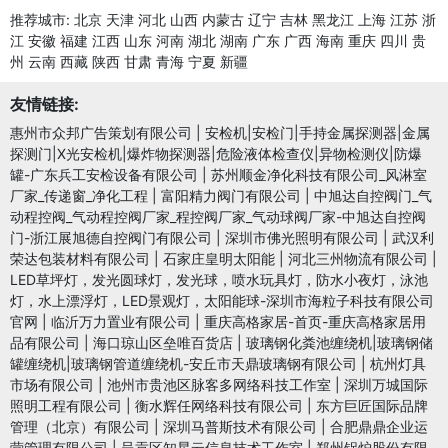
推荐城市:
北京
天津
河北
山西
内蒙古
辽宁
吉林
黑龙江
上海
江苏
浙
江
安徽
福建
江西
山东
河南
湖北
湖南
广东
广西
海南
重庆
四川
贵
州
云南
西藏
陕西
甘肃
青海
宁夏
新疆
友情链接:
惠州市众邦广告策划有限公司
|
安检机|安检门|手持金属探测器|金属
探测门|X光安检机|爆炸物探测器|危险液体检查仪|异物检测仪|防爆
罐-广东兵工安检设备有限公司
|
苏州顺金净化科技有限公司_风淋室
厂家_传递窗_净化工程
|
富阳精力阀门有限公司
|
中旭达自控阀门_气
动程控阀_气动程控阀厂家_程控阀厂家_气动球阀厂家-中旭达自控阀
门-浙江展旭德自控阀门有限公司
|
深圳市佛光照明有限公司
|
武汉利
荣达包装材料有限公司
|
石家庄皇明太阳能
|
河北三州物流有限公司
|
LED草坪灯，发光圆球灯，发光球，喷水玩具灯，防水小夜灯，泳池
灯，水上漂浮灯，LED景观灯，太阳能球-深圳市海粒子科技有限公司
官网
|
临沂万力置业有限公司
|
重庆高格家居-首页-重庆高格家居用
品有限公司
|
海口琼山区垒唯百货店
|
玻璃钢化粪池缠绕机|玻璃钢储
罐缠绕机|玻璃钢管道缠绕机-安丘市天鼎玻璃钢有限公司
|
杭州灯具
市场有限公司
|
池州市贵池区脉客多网络科技工作室
|
深圳万城国际
照明工程有限公司
|
衡水辉任网络科技有限公司
|
东方巨匠国际品牌
管理（北京）有限公司
|
深圳马普斯技术有限公司
|
合肥鼎鼎企业运
营管理有限公司
|
呈贡区知星云信息技术工作室
|
郑州锅炉股份有限