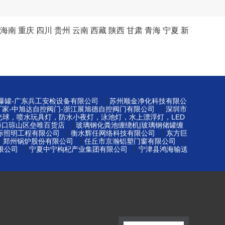
海南
重庆
四川
贵州
云南
西藏
陕西
甘肃
青海
宁夏
新
。
|
防爆罐-广东兵工安检设备有限公司
苏州顺金净化科技有限公
|
厂家-中旭达自控阀门-浙江展旭德自控阀门有限公司
深圳市
光球，喷水玩具灯，防水小夜灯，泳池灯，水上漂浮灯，LED
|
海口琼山区垒唯百货店
玻璃钢化粪池缠绕机|玻璃钢储罐缠
|
|
际照明工程有限公司
衡水辉任网络科技有限公司
东方巨
|
|
|
郑州锅炉股份有限公司
任丘市京瀚铝塑门窗有限公司
|
|
限公司
宁夏中宁枸杞产业集团有限公司
宁津县鸿海输送