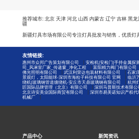
推荐城市:
北京
天津
河北
山西
内蒙古
辽宁
吉林
黑龙
疆
新疆灯具市场有限公司专注灯具批发与销售，优质灯
友情链接:
|
惠州市众邦广告策划有限公司
安检机|安检门|手持金属探
|
司_风淋室厂家_传递窗_净化工程
富阳精力阀门有限公司
|
|
佛光照明有限公司
武汉利荣达包装材料有限公司
石家
|
景观灯，太阳能球-深圳市海粒子科技有限公司 官网
临沂
|
绕机|玻璃钢管道缠绕机-安丘市天鼎玻璃钢有限公司
杭州
|
匠国际品牌管理（北京）有限公司
深圳马普斯技术有限公
|
北京诗安美业国际商贸有限公司
深圳市易美诺知识产权代理
|
机械厂
产品中心
新闻资讯