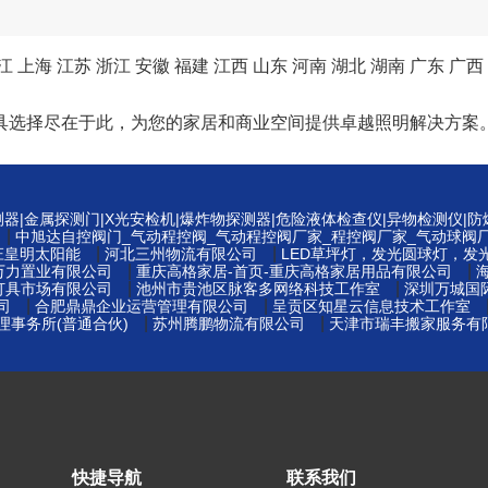
江
上海
江苏
浙江
安徽
福建
江西
山东
河南
湖北
湖南
广东
广西
具选择尽在于此，为您的家居和商业空间提供卓越照明解决方案
测器|金属探测门|X光安检机|爆炸物探测器|危险液体检查仪|异物检测仪|
|
中旭达自控阀门_气动程控阀_气动程控阀厂家_程控阀厂家_气动球阀
|
|
庄皇明太阳能
河北三州物流有限公司
LED草坪灯，发光圆球灯，发
|
|
万力置业有限公司
重庆高格家居-首页-重庆高格家居用品有限公司
|
|
灯具市场有限公司
池州市贵池区脉客多网络科技工作室
深圳万城国
|
|
司
合肥鼎鼎企业运营管理有限公司
呈贡区知星云信息技术工作室
|
|
事务所(普通合伙)
苏州腾鹏物流有限公司
天津市瑞丰搬家服务有
快捷导航
联系我们