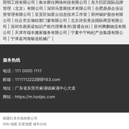
照明工程有限公司
|
衡水辉任网络科技有限公司
|
东方巨匠国际品牌
管理（北京）有限公司
|
深圳马普斯技术有限公司
|
合肥鼎鼎企业运
营管理有限公司
|
呈贡区知星云信息技术工作室
|
郑州锅炉股份有限
公司
|
任丘市京瀚铝塑门窗有限公司
|
北京诗安美业国际商贸有限公
司
|
深圳市易美诺知识产权代理事务所(普通合伙)
|
苏州腾鹏物流有限
公司
|
天津市瑞丰搬家服务有限公司
|
宁夏中宁枸杞产业集团有限公
司
|
宁津县鸿海输送机械厂
|
服务热线
电话：111 0000 1111
邮箱：1111112222@@163.com
地址：广东省东莞市麻涌镇麻涌中心大道
网站：https://m.hzdjsc.com
新疆灯具市场有限公司
XML地图
百度地图
城市分站