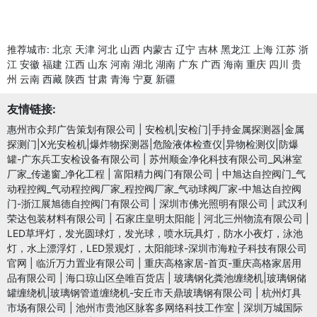
推荐城市:
北京
天津
河北
山西
内蒙古
辽宁
吉林
黑龙江
上海
江苏
浙
江
安徽
福建
江西
山东
河南
湖北
湖南
广东
广西
海南
重庆
四川
贵
州
云南
西藏
陕西
甘肃
青海
宁夏
新疆
友情链接:
惠州市众邦广告策划有限公司
|
安检机|安检门|手持金属探测器|金属
探测门|X光安检机|爆炸物探测器|危险液体检查仪|异物检测仪|防爆
罐-广东兵工安检设备有限公司
|
苏州顺金净化科技有限公司_风淋室
厂家_传递窗_净化工程
|
富阳精力阀门有限公司
|
中旭达自控阀门_气
动程控阀_气动程控阀厂家_程控阀厂家_气动球阀厂家-中旭达自控阀
门-浙江展旭德自控阀门有限公司
|
深圳市佛光照明有限公司
|
武汉利
荣达包装材料有限公司
|
石家庄皇明太阳能
|
河北三州物流有限公司
|
LED草坪灯，发光圆球灯，发光球，喷水玩具灯，防水小夜灯，泳池
灯，水上漂浮灯，LED景观灯，太阳能球-深圳市海粒子科技有限公司
官网
|
临沂万力置业有限公司
|
重庆高格家居-首页-重庆高格家居用
品有限公司
|
海口琼山区垒唯百货店
|
玻璃钢化粪池缠绕机|玻璃钢储
罐缠绕机|玻璃钢管道缠绕机-安丘市天鼎玻璃钢有限公司
|
杭州灯具
市场有限公司
|
池州市贵池区脉客多网络科技工作室
|
深圳万城国际