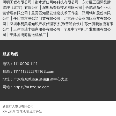
照明工程有限公司
|
衡水辉任网络科技有限公司
|
东方巨匠国际品牌
管理（北京）有限公司
|
深圳马普斯技术有限公司
|
合肥鼎鼎企业运
营管理有限公司
|
呈贡区知星云信息技术工作室
|
郑州锅炉股份有限
公司
|
任丘市京瀚铝塑门窗有限公司
|
北京诗安美业国际商贸有限公
司
|
深圳市易美诺知识产权代理事务所(普通合伙)
|
苏州腾鹏物流有限
公司
|
天津市瑞丰搬家服务有限公司
|
宁夏中宁枸杞产业集团有限公
司
|
宁津县鸿海输送机械厂
|
服务热线
电话：111 0000 1111
邮箱：1111112222@@163.com
地址：广东省东莞市麻涌镇麻涌中心大道
网站：https://m.hzdjsc.com
新疆灯具市场有限公司
XML地图
百度地图
城市分站