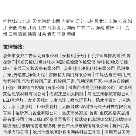
推荐城市:
北京
天津
河北
山西
内蒙古
辽宁
吉林
黑龙江
上海
江苏
浙
江
安徽
福建
江西
山东
河南
湖北
湖南
广东
广西
海南
重庆
四川
贵
州
云南
西藏
陕西
甘肃
青海
宁夏
新疆
友情链接:
惠州市众邦广告策划有限公司
|
安检机|安检门|手持金属探测器|金属
探测门|X光安检机|爆炸物探测器|危险液体检查仪|异物检测仪|防爆
罐-广东兵工安检设备有限公司
|
苏州顺金净化科技有限公司_风淋室
厂家_传递窗_净化工程
|
富阳精力阀门有限公司
|
中旭达自控阀门_气
动程控阀_气动程控阀厂家_程控阀厂家_气动球阀厂家-中旭达自控阀
门-浙江展旭德自控阀门有限公司
|
深圳市佛光照明有限公司
|
武汉利
荣达包装材料有限公司
|
石家庄皇明太阳能
|
河北三州物流有限公司
|
LED草坪灯，发光圆球灯，发光球，喷水玩具灯，防水小夜灯，泳池
灯，水上漂浮灯，LED景观灯，太阳能球-深圳市海粒子科技有限公司
官网
|
临沂万力置业有限公司
|
重庆高格家居-首页-重庆高格家居用
品有限公司
|
海口琼山区垒唯百货店
|
玻璃钢化粪池缠绕机|玻璃钢储
罐缠绕机|玻璃钢管道缠绕机-安丘市天鼎玻璃钢有限公司
|
杭州灯具
市场有限公司
|
池州市贵池区脉客多网络科技工作室
|
深圳万城国际