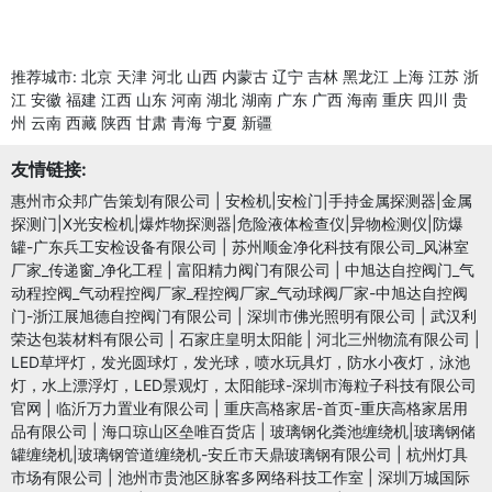
推荐城市:
北京
天津
河北
山西
内蒙古
辽宁
吉林
黑龙江
上海
江苏
浙
江
安徽
福建
江西
山东
河南
湖北
湖南
广东
广西
海南
重庆
四川
贵
州
云南
西藏
陕西
甘肃
青海
宁夏
新疆
友情链接:
惠州市众邦广告策划有限公司
|
安检机|安检门|手持金属探测器|金属
探测门|X光安检机|爆炸物探测器|危险液体检查仪|异物检测仪|防爆
罐-广东兵工安检设备有限公司
|
苏州顺金净化科技有限公司_风淋室
厂家_传递窗_净化工程
|
富阳精力阀门有限公司
|
中旭达自控阀门_气
动程控阀_气动程控阀厂家_程控阀厂家_气动球阀厂家-中旭达自控阀
门-浙江展旭德自控阀门有限公司
|
深圳市佛光照明有限公司
|
武汉利
荣达包装材料有限公司
|
石家庄皇明太阳能
|
河北三州物流有限公司
|
LED草坪灯，发光圆球灯，发光球，喷水玩具灯，防水小夜灯，泳池
灯，水上漂浮灯，LED景观灯，太阳能球-深圳市海粒子科技有限公司
官网
|
临沂万力置业有限公司
|
重庆高格家居-首页-重庆高格家居用
品有限公司
|
海口琼山区垒唯百货店
|
玻璃钢化粪池缠绕机|玻璃钢储
罐缠绕机|玻璃钢管道缠绕机-安丘市天鼎玻璃钢有限公司
|
杭州灯具
市场有限公司
|
池州市贵池区脉客多网络科技工作室
|
深圳万城国际