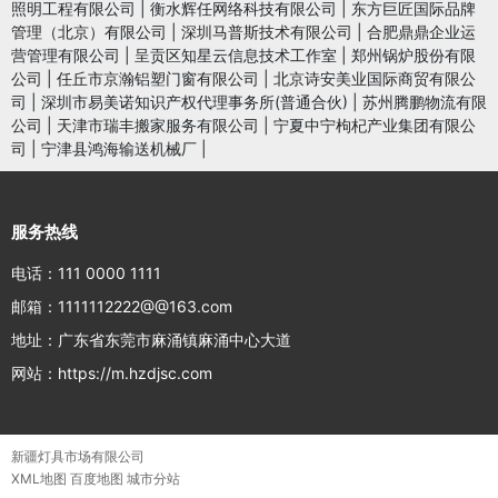
照明工程有限公司
|
衡水辉任网络科技有限公司
|
东方巨匠国际品牌
管理（北京）有限公司
|
深圳马普斯技术有限公司
|
合肥鼎鼎企业运
营管理有限公司
|
呈贡区知星云信息技术工作室
|
郑州锅炉股份有限
公司
|
任丘市京瀚铝塑门窗有限公司
|
北京诗安美业国际商贸有限公
司
|
深圳市易美诺知识产权代理事务所(普通合伙)
|
苏州腾鹏物流有限
公司
|
天津市瑞丰搬家服务有限公司
|
宁夏中宁枸杞产业集团有限公
司
|
宁津县鸿海输送机械厂
|
服务热线
电话：111 0000 1111
邮箱：1111112222@@163.com
地址：广东省东莞市麻涌镇麻涌中心大道
网站：https://m.hzdjsc.com
新疆灯具市场有限公司
XML地图
百度地图
城市分站