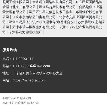
照明工程有限公司
|
衡水辉任网络科技有限公司
|
东方巨匠国际品牌
管理（北京）有限公司
|
深圳马普斯技术有限公司
|
合肥鼎鼎企业运
营管理有限公司
|
呈贡区知星云信息技术工作室
|
郑州锅炉股份有限
公司
|
任丘市京瀚铝塑门窗有限公司
|
北京诗安美业国际商贸有限公
司
|
深圳市易美诺知识产权代理事务所(普通合伙)
|
苏州腾鹏物流有限
公司
|
天津市瑞丰搬家服务有限公司
|
宁夏中宁枸杞产业集团有限公
司
|
宁津县鸿海输送机械厂
|
服务热线
电话：111 0000 1111
邮箱：1111112222@@163.com
地址：广东省东莞市麻涌镇麻涌中心大道
网站：https://m.hzdjsc.com
新疆灯具市场有限公司
XML地图
百度地图
城市分站