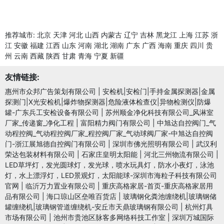
推荐城市:
北京
天津
河北
山西
内蒙古
辽宁
吉林
黑龙江
上海
江苏
浙
江
安徽
福建
江西
山东
河南
湖北
湖南
广东
广西
海南
重庆
四川
贵
州
云南
西藏
陕西
甘肃
青海
宁夏
新疆
友情链接:
惠州市众邦广告策划有限公司
|
安检机|安检门|手持金属探测器|金属
探测门|X光安检机|爆炸物探测器|危险液体检查仪|异物检测仪|防爆
罐-广东兵工安检设备有限公司
|
苏州顺金净化科技有限公司_风淋室
厂家_传递窗_净化工程
|
富阳精力阀门有限公司
|
中旭达自控阀门_气
动程控阀_气动程控阀厂家_程控阀厂家_气动球阀厂家-中旭达自控阀
门-浙江展旭德自控阀门有限公司
|
深圳市佛光照明有限公司
|
武汉利
荣达包装材料有限公司
|
石家庄皇明太阳能
|
河北三州物流有限公司
|
LED草坪灯，发光圆球灯，发光球，喷水玩具灯，防水小夜灯，泳池
灯，水上漂浮灯，LED景观灯，太阳能球-深圳市海粒子科技有限公司
官网
|
临沂万力置业有限公司
|
重庆高格家居-首页-重庆高格家居用
品有限公司
|
海口琼山区垒唯百货店
|
玻璃钢化粪池缠绕机|玻璃钢储
罐缠绕机|玻璃钢管道缠绕机-安丘市天鼎玻璃钢有限公司
|
杭州灯具
市场有限公司
|
池州市贵池区脉客多网络科技工作室
|
深圳万城国际