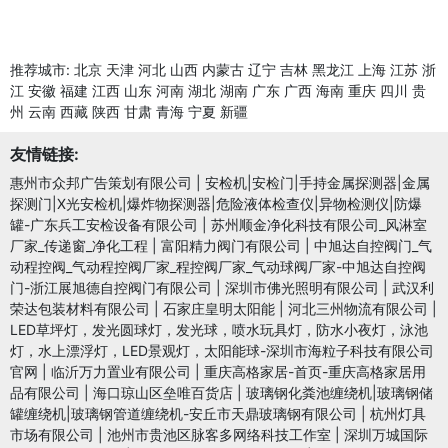
推荐城市:
北京
天津
河北
山西
内蒙古
辽宁
吉林
黑龙江
上海
江苏
浙
江
安徽
福建
江西
山东
河南
湖北
湖南
广东
广西
海南
重庆
四川
贵
州
云南
西藏
陕西
甘肃
青海
宁夏
新疆
友情链接:
惠州市众邦广告策划有限公司
|
安检机|安检门|手持金属探测器|金属
探测门|X光安检机|爆炸物探测器|危险液体检查仪|异物检测仪|防爆
罐-广东兵工安检设备有限公司
|
苏州顺金净化科技有限公司_风淋室
厂家_传递窗_净化工程
|
富阳精力阀门有限公司
|
中旭达自控阀门_气
动程控阀_气动程控阀厂家_程控阀厂家_气动球阀厂家-中旭达自控阀
门-浙江展旭德自控阀门有限公司
|
深圳市佛光照明有限公司
|
武汉利
荣达包装材料有限公司
|
石家庄皇明太阳能
|
河北三州物流有限公司
|
LED草坪灯，发光圆球灯，发光球，喷水玩具灯，防水小夜灯，泳池
灯，水上漂浮灯，LED景观灯，太阳能球-深圳市海粒子科技有限公司
官网
|
临沂万力置业有限公司
|
重庆高格家居-首页-重庆高格家居用
品有限公司
|
海口琼山区垒唯百货店
|
玻璃钢化粪池缠绕机|玻璃钢储
罐缠绕机|玻璃钢管道缠绕机-安丘市天鼎玻璃钢有限公司
|
杭州灯具
市场有限公司
|
池州市贵池区脉客多网络科技工作室
|
深圳万城国际