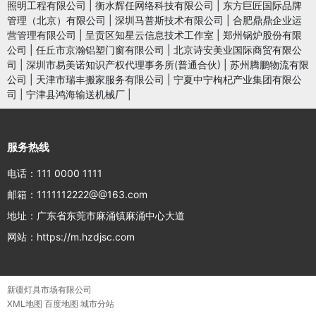
照明工程有限公司
|
衡水辉任网络科技有限公司
|
东方巨匠国际品牌
管理（北京）有限公司
|
深圳马普斯技术有限公司
|
合肥鼎鼎企业运
营管理有限公司
|
呈贡区知星云信息技术工作室
|
郑州锅炉股份有限
公司
|
任丘市京瀚铝塑门窗有限公司
|
北京诗安美业国际商贸有限公
司
|
深圳市易美诺知识产权代理事务所(普通合伙)
|
苏州腾鹏物流有限
公司
|
天津市瑞丰搬家服务有限公司
|
宁夏中宁枸杞产业集团有限公
司
|
宁津县鸿海输送机械厂
|
服务热线
电话：111 0000 1111
邮箱：1111112222@@163.com
地址：广东省东莞市麻涌镇麻涌中心大道
网站：https://m.hzdjsc.com
新疆灯具市场有限公司
XML地图
百度地图
城市分站