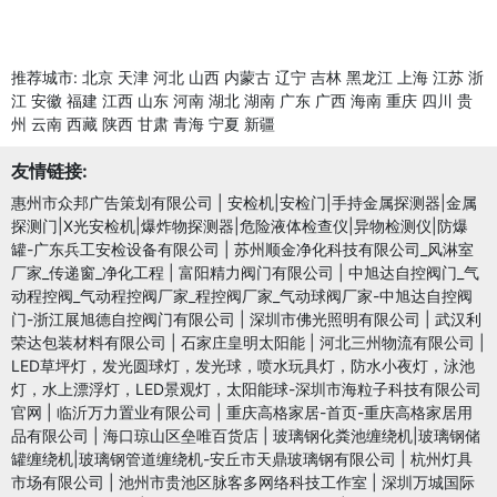
推荐城市:
北京
天津
河北
山西
内蒙古
辽宁
吉林
黑龙江
上海
江苏
浙
江
安徽
福建
江西
山东
河南
湖北
湖南
广东
广西
海南
重庆
四川
贵
州
云南
西藏
陕西
甘肃
青海
宁夏
新疆
友情链接:
惠州市众邦广告策划有限公司
|
安检机|安检门|手持金属探测器|金属
探测门|X光安检机|爆炸物探测器|危险液体检查仪|异物检测仪|防爆
罐-广东兵工安检设备有限公司
|
苏州顺金净化科技有限公司_风淋室
厂家_传递窗_净化工程
|
富阳精力阀门有限公司
|
中旭达自控阀门_气
动程控阀_气动程控阀厂家_程控阀厂家_气动球阀厂家-中旭达自控阀
门-浙江展旭德自控阀门有限公司
|
深圳市佛光照明有限公司
|
武汉利
荣达包装材料有限公司
|
石家庄皇明太阳能
|
河北三州物流有限公司
|
LED草坪灯，发光圆球灯，发光球，喷水玩具灯，防水小夜灯，泳池
灯，水上漂浮灯，LED景观灯，太阳能球-深圳市海粒子科技有限公司
官网
|
临沂万力置业有限公司
|
重庆高格家居-首页-重庆高格家居用
品有限公司
|
海口琼山区垒唯百货店
|
玻璃钢化粪池缠绕机|玻璃钢储
罐缠绕机|玻璃钢管道缠绕机-安丘市天鼎玻璃钢有限公司
|
杭州灯具
市场有限公司
|
池州市贵池区脉客多网络科技工作室
|
深圳万城国际