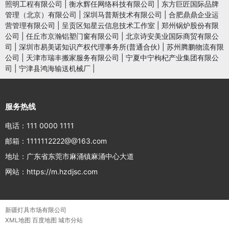
照明工程有限公司
|
衡水辉任网络科技有限公司
|
东方巨匠国际品牌
管理（北京）有限公司
|
深圳马普斯技术有限公司
|
合肥鼎鼎企业运
营管理有限公司
|
呈贡区知星云信息技术工作室
|
郑州锅炉股份有限
公司
|
任丘市京瀚铝塑门窗有限公司
|
北京诗安美业国际商贸有限公
司
|
深圳市易美诺知识产权代理事务所(普通合伙)
|
苏州腾鹏物流有限
公司
|
天津市瑞丰搬家服务有限公司
|
宁夏中宁枸杞产业集团有限公
司
|
宁津县鸿海输送机械厂
|
服务热线
电话：111 0000 1111
邮箱：1111112222@@163.com
地址：广东省东莞市麻涌镇麻涌中心大道
网站：https://m.hzdjsc.com
新疆灯具市场有限公司
XML地图
百度地图
城市分站