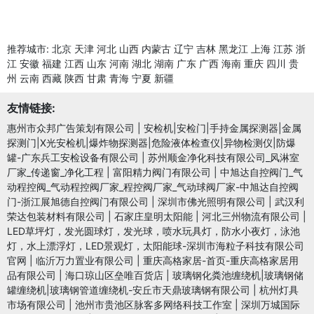
推荐城市:
北京
天津
河北
山西
内蒙古
辽宁
吉林
黑龙江
上海
江苏
浙
江
安徽
福建
江西
山东
河南
湖北
湖南
广东
广西
海南
重庆
四川
贵
州
云南
西藏
陕西
甘肃
青海
宁夏
新疆
友情链接:
惠州市众邦广告策划有限公司
|
安检机|安检门|手持金属探测器|金属
探测门|X光安检机|爆炸物探测器|危险液体检查仪|异物检测仪|防爆
罐-广东兵工安检设备有限公司
|
苏州顺金净化科技有限公司_风淋室
厂家_传递窗_净化工程
|
富阳精力阀门有限公司
|
中旭达自控阀门_气
动程控阀_气动程控阀厂家_程控阀厂家_气动球阀厂家-中旭达自控阀
门-浙江展旭德自控阀门有限公司
|
深圳市佛光照明有限公司
|
武汉利
荣达包装材料有限公司
|
石家庄皇明太阳能
|
河北三州物流有限公司
|
LED草坪灯，发光圆球灯，发光球，喷水玩具灯，防水小夜灯，泳池
灯，水上漂浮灯，LED景观灯，太阳能球-深圳市海粒子科技有限公司
官网
|
临沂万力置业有限公司
|
重庆高格家居-首页-重庆高格家居用
品有限公司
|
海口琼山区垒唯百货店
|
玻璃钢化粪池缠绕机|玻璃钢储
罐缠绕机|玻璃钢管道缠绕机-安丘市天鼎玻璃钢有限公司
|
杭州灯具
市场有限公司
|
池州市贵池区脉客多网络科技工作室
|
深圳万城国际